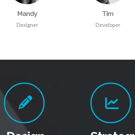
Mandy
Tim
Designer
Developer