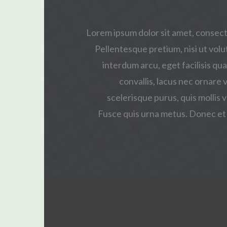
Lorem ipsum dolor sit amet, consecte
Pellentesque pretium, nisi ut volut
interdum arcu, eget facilisis qua
convallis, lacus nec ornare v
scelerisque purus, quis mollis v
Fusce quis urna metus. Donec et 