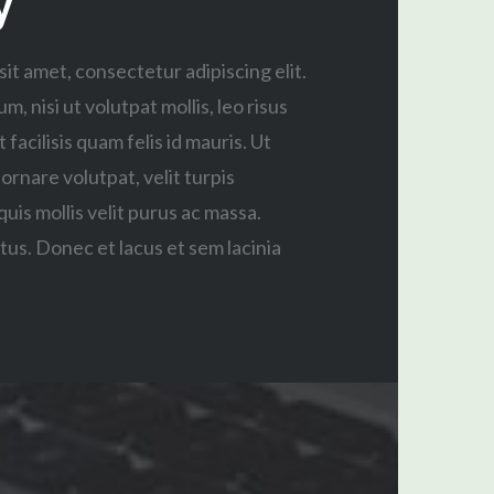
y
it amet, consectetur adipiscing elit.
, nisi ut volutpat mollis, leo risus
facilisis quam felis id mauris. Ut
 ornare volutpat, velit turpis
quis mollis velit purus ac massa.
us. Donec et lacus et sem lacinia