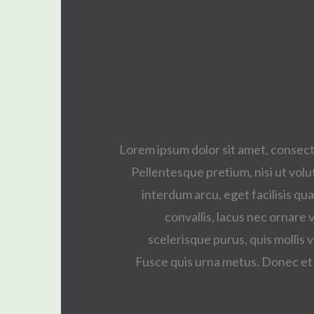
Lorem ipsum dolor sit amet, consecte
Pellentesque pretium, nisi ut volut
interdum arcu, eget facilisis qua
convallis, lacus nec ornare v
scelerisque purus, quis mollis v
Fusce quis urna metus. Donec et 