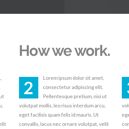
How we work.
,
Lorem ipsum dolor sit amet,
2
.
consectetur adipiscing elit.
ut
Pellentesque pretium, nisi ut
u,
volutpat mollis, leo risus interdum arcu,
vol
eget facilisis quam felis id mauris. Ut
ege
lit
convallis, lacus nec ornare volutpat, velit
con