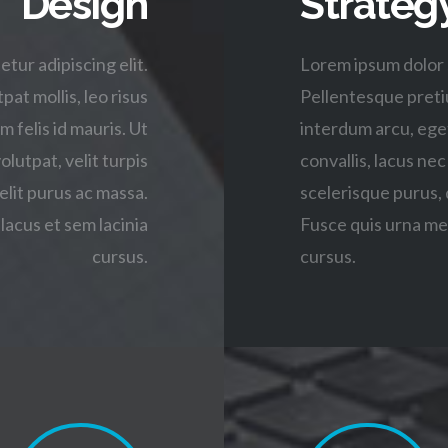
Design
Strateg
tur adipiscing elit.
Lorem ipsum dolor s
pat mollis, leo risus
Pellentesque pretium
m felis id mauris. Ut
interdum arcu, eget 
olutpat, velit turpis
convallis, lacus nec
elit purus ac massa.
scelerisque purus, 
lacus et sem lacinia
Fusce quis urna met
cursus.
cursus.