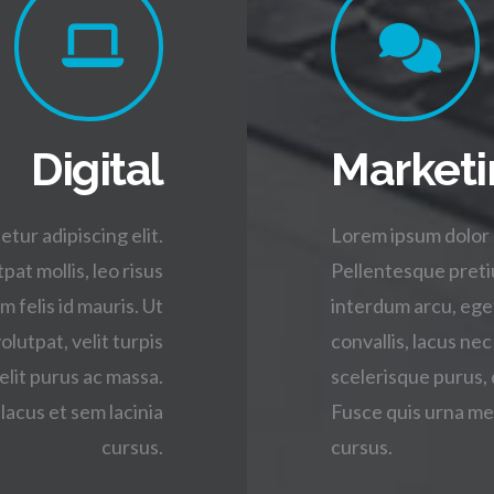
Digital
Marketi
tur adipiscing elit.
Lorem ipsum dolor s
pat mollis, leo risus
Pellentesque pretium
m felis id mauris. Ut
interdum arcu, eget 
olutpat, velit turpis
convallis, lacus nec
elit purus ac massa.
scelerisque purus, 
lacus et sem lacinia
Fusce quis urna met
cursus.
cursus.