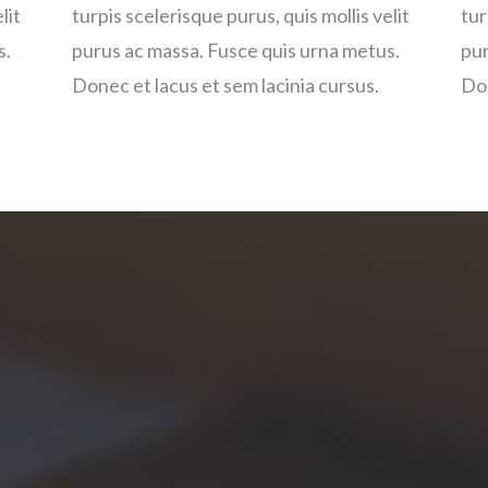
lit
turpis scelerisque purus, quis mollis velit
tur
s.
purus ac massa. Fusce quis urna metus.
pur
Donec et lacus et sem lacinia cursus.
Don