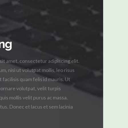
ng
it amet, consectetur adipiscing elit.
, nisi ut volutpat mollis, leo risus
facilisis quam felis id mauris. Ut
 ornare volutpat, velit turpis
quis mollis velit purus ac massa.
us. Donec et lacus et sem lacinia